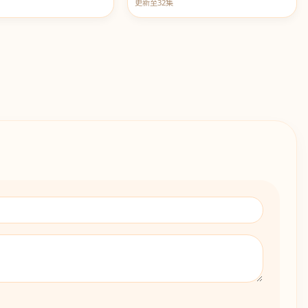
更新至32集