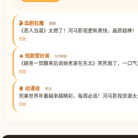
🎬 追剧狂魔
刚刚
《恶人当道》太燃了！河马影视更新真快，画质超棒！
回复
🔥 短剧爱好者
5分钟前
《娘亲一觉醒来后说她老家在东北》笑死我了，一口气
回复
🍿 动漫迷
昨天
完美世界年番越来越精彩，每周必追！河马影视资源太
回复