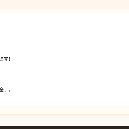
追完！
全了。